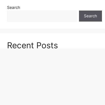
Search
Search
Recent Posts
डीमैट अकाउंट के नुकसान | Disadvantages of demat
account in hindi
ऑप्शन ट्रेडिंग में ITM, ATM, OTM क्या होते हैं? Option
Trading Basics in Hindi
ट्रेडिंग करने से पहले क्या करना चाहिए? | ट्रेडिंग करने से पहले
क्या देखना चाहिए?
WhatsApp पर कैसे बनाएं Community, जानिए एक साथ
50 ग्रुप को ऐड करने का Step-by-Step प्रोसेस