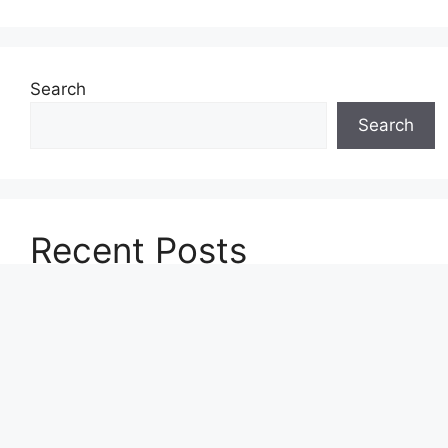
Search
Search
Recent Posts
डीमैट अकाउंट के नुकसान | Disadvantages of demat
account in hindi
ऑप्शन ट्रेडिंग में ITM, ATM, OTM क्या होते हैं? Option
Trading Basics in Hindi
ट्रेडिंग करने से पहले क्या करना चाहिए? | ट्रेडिंग करने से पहले
क्या देखना चाहिए?