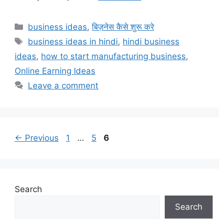
Categories
business ideas
,
बिज़नेस कैसे शुरू करे
Tags
business ideas in hindi
,
hindi business
ideas
,
how to start manufacturing business
,
Online Earning Ideas
Leave a comment
Page
Page
Page
←
Previous
1
…
5
6
Search
Search