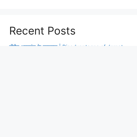
Recent Posts
डीमैट अकाउंट के नुकसान | Disadvantages of demat
account in hindi
ऑप्शन ट्रेडिंग में ITM, ATM, OTM क्या होते हैं? Option
Trading Basics in Hindi
ट्रेडिंग करने से पहले क्या करना चाहिए? | ट्रेडिंग करने से पहले
क्या देखना चाहिए?
WhatsApp पर कैसे बनाएं Community, जानिए एक साथ
50 ग्रुप को ऐड करने का Step-by-Step प्रोसेस
कुत्ता पालन बिजनेस कैसे शुरू करें? | Dog Breeding
Business in Hindi