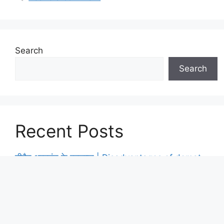
Search
Search
Recent Posts
डीमैट अकाउंट के नुकसान | Disadvantages of demat
account in hindi
ऑप्शन ट्रेडिंग में ITM, ATM, OTM क्या होते हैं? Option
Trading Basics in Hindi
ट्रेडिंग करने से पहले क्या करना चाहिए? | ट्रेडिंग करने से पहले