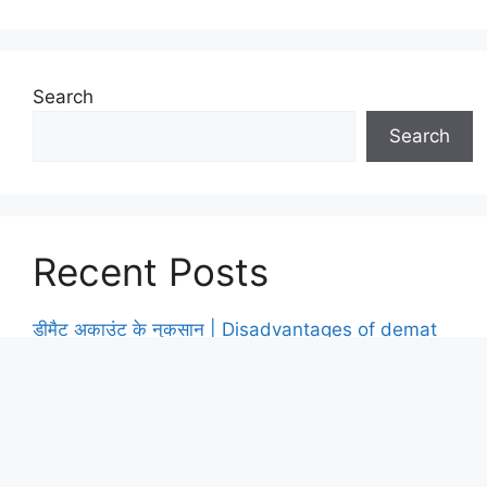
Search
Search
Recent Posts
डीमैट अकाउंट के नुकसान | Disadvantages of demat
account in hindi
ऑप्शन ट्रेडिंग में ITM, ATM, OTM क्या होते हैं? Option
Trading Basics in Hindi
ट्रेडिंग करने से पहले क्या करना चाहिए? | ट्रेडिंग करने से पहले
क्या देखना चाहिए?