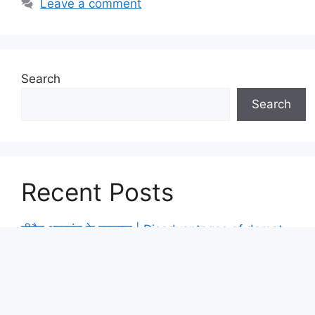
Leave a comment
Search
Search
Recent Posts
डीमैट अकाउंट के नुकसान | Disadvantages of demat
account in hindi
ऑप्शन ट्रेडिंग में ITM, ATM, OTM क्या होते हैं? Option
Trading Basics in Hindi
ट्रेडिंग करने से पहले क्या करना चाहिए? | ट्रेडिंग करने से पहले