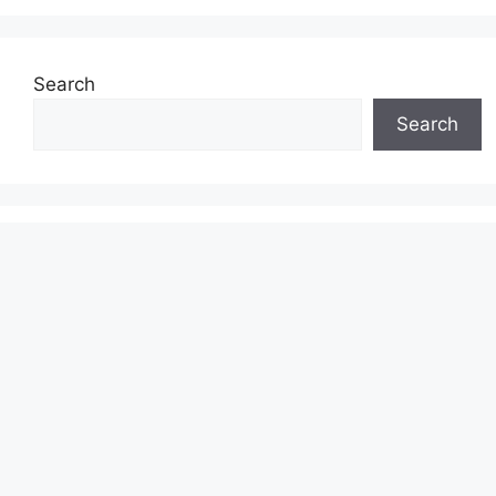
Search
Search
Recent Posts
डे ट्रेडिंग में पैसा लगाने से पहले क्या करना चाहिए? (10 महत्वपूर्ण
टिप्स)
Enterprise Meaning in Hindi | एंटरप्राइज क्या होता है?
Chat GPT Kya Hai in Hindi, चैट जीपीटी कैसे काम करता
है Full Form, Login
वॉट्सएप पर ChatGPT का इस्तेमाल कैसे करें? जानिए पूरा