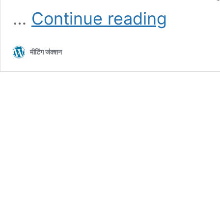
एक
…
Continue reading
दिन
पहले
ही
मीटिंग जंक्शन
कैसे
पता
करें
की
किस
शेयर
का
price
ऊपर
जा
सकता
है?